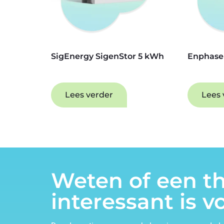
SigEnergy SigenStor 5 kWh
Enphase
Lees verder
Lees 
Weten of een th
interessant is v