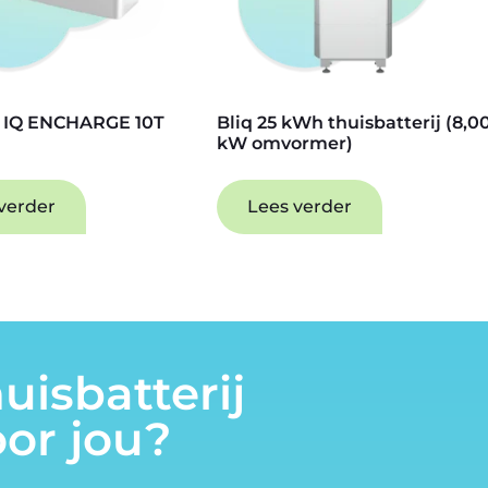
 IQ ENCHARGE 10T
Bliq 25 kWh thuisbatterij (8,0
kW omvormer)
verder
Lees verder
uisbatterij
oor jou?