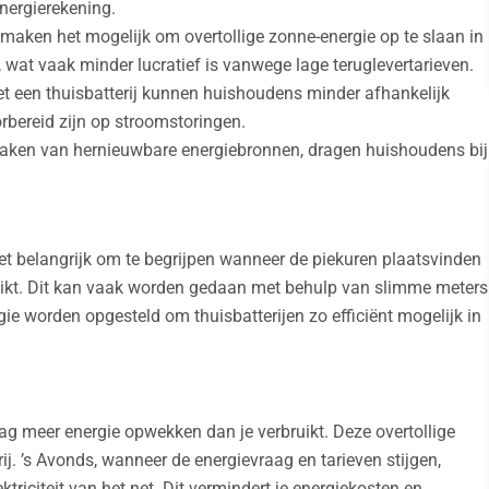
nergierekening.
n maken het mogelijk om overtollige zonne-energie op te slaan in
, wat vaak minder lucratief is vanwege lage teruglevertarieven.
et een thuisbatterij kunnen huishoudens minder afhankelijk
orbereid zijn op stroomstoringen.
maken van hernieuwbare energiebronnen, dragen huishoudens bij
et belangrijk om te begrijpen wanneer de piekuren plaatsvinden
bruikt. Dit kan vaak worden gedaan met behulp van slimme meters
ie worden opgesteld om thuisbatterijen zo efficiënt mogelijk in
dag meer energie opwekken dan je verbruikt. Deze overtollige
j. ’s Avonds, wanneer de energievraag en tarieven stijgen,
ktriciteit van het net. Dit vermindert je energiekosten en