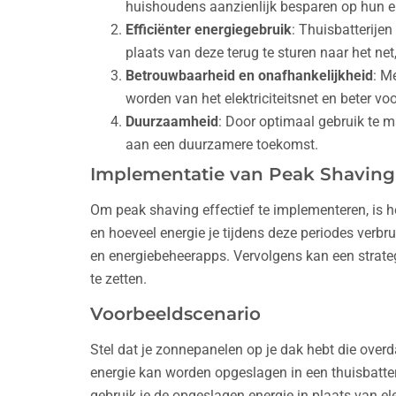
huishoudens aanzienlijk besparen op hun e
Efficiënter energiegebruik
: Thuisbatterije
plaats van deze terug te sturen naar het net
Betrouwbaarheid en onafhankelijkheid
: M
worden van het elektriciteitsnet en beter vo
Duurzaamheid
: Door optimaal gebruik te 
aan een duurzamere toekomst.
Implementatie van Peak Shaving
Om peak shaving effectief te implementeren, is h
en hoeveel energie je tijdens deze periodes ver
en energiebeheerapps. Vervolgens kan een strateg
te zetten.
Voorbeeldscenario
Stel dat je zonnepanelen op je dak hebt die over
energie kan worden opgeslagen in een thuisbatteri
gebruik je de opgeslagen energie in plaats van ele