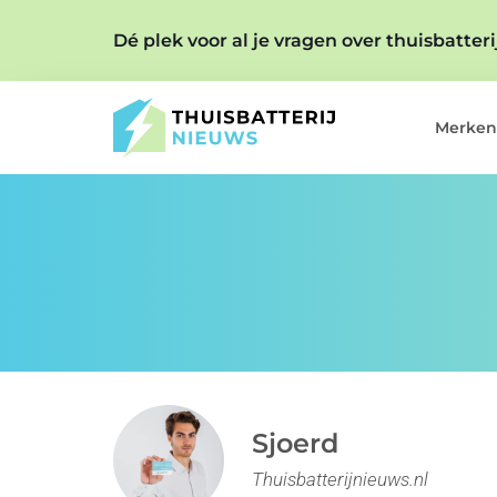
Dé plek voor al je vragen over thuisbatter
Merken
Sjoerd
Thuisbatterijnieuws.nl