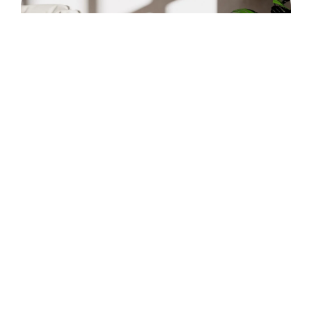
Bron: MyGrid.energy
Voor wie is de MyGrid
bedoeld?
De ModuleOne is bijzonder geschikt voor kleinere
toepassingen zoals een tuinhuisje, caravan of
vakantiewoning, waar je tijdelijk wat extra stroom
nodig hebt. Door zijn draagbaarheid en eenvoudige
installatie is het een perfecte keuze voor diegenen die
flexibiliteit zoeken in hun energievoorziening. Echter,
met een beperkte capaciteit van 1,5 kWh is deze
thuisbatterij minder geschikt voor huishoudens die op