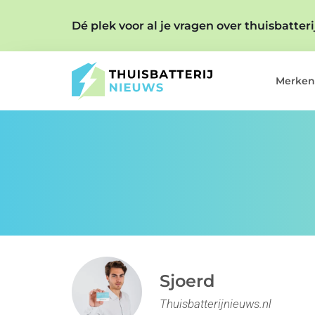
Dé plek voor al je vragen over thuisbatter
Merken
Sjoerd
Thuisbatterijnieuws.nl