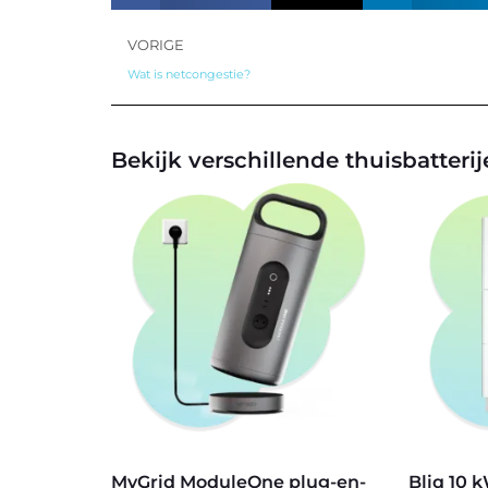
VORIGE
Wat is netcongestie?
Bekijk verschillende thuisbatteri
MyGrid ModuleOne plug-en-
Bliq 10 k