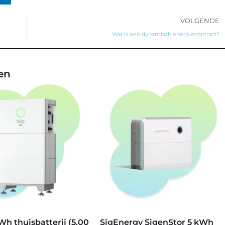
VOLGENDE
Wat is een dynamisch energiecontract?
jen
Wh thuisbatterij (5,00
SigEnergy SigenStor 5 kWh