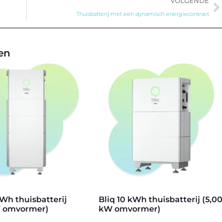
VOLGENDE
Thuisbatterij met een dynamisch energiecontract
jen
kWh thuisbatterij
Bliq 10 kWh thuisbatterij (5,0
W omvormer)
kW omvormer)