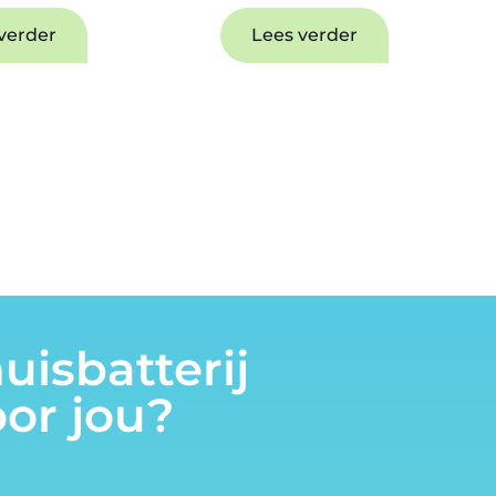
verder
Lees verder
uisbatterij
oor jou?