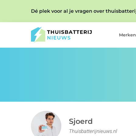
Dé plek voor al je vragen over thuisbatter
Merken
Sjoerd
Thuisbatterijnieuws.nl